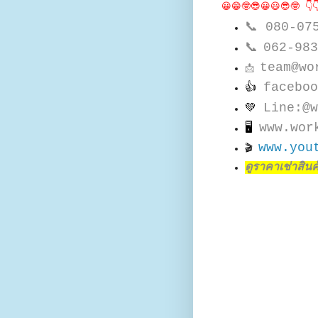
😀😁🤓😎😀😃😎🤓 👇
📞
080-07
📞
062-983
team@wo
📩
faceboo
👍
Line:@w
💚
www.wor
🖥
www.you
🎬
ดูราคาเช่าสินค้า