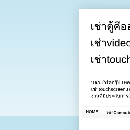
เช่าตู้คี
เช่าvide
เช่าtouc
บจก.เวิร์คกรุ๊ป เทค
เช่าtouchscreenแล
งานที่มีประสบการ
HOME
เช่าComput