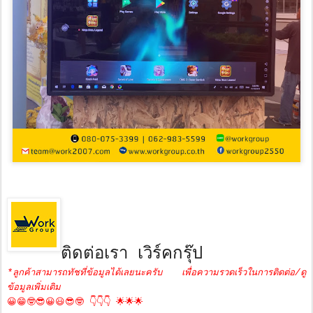
ติดต่อเรา เวิร์คกรุ๊ป
*ลูกค้าสามารถทัชที่ข้อมูลได้เลยนะครับ เพื่อความรวดเร็วในการติดต่อ/ดู
ข้อมูลเพิ่มเติม
😀😁🤓😎😀😃😎🤓 👇👇👇 🌟🌟🌟