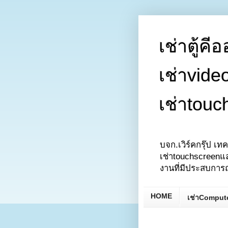
เช่าตู้คี
เช่าvide
เช่าtouc
บจก.เวิร์คกรุ๊ป เทค
เช่าtouchscreenแล
งานที่มีประสบการ
HOME
เช่าComput