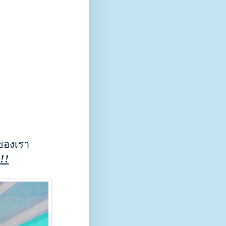
 ของเรา
!!