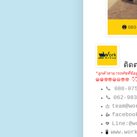
ติดต
*ลูกค้าสามารถทัชที่ข้อม
😀😁🤓😎😀😃😎🤓 👇
📞
080-07
📞
062-983
team@wo
📩
faceboo
👍
Line:@w
💚
www.wor
🖥